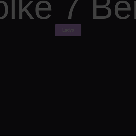
lke 7 Ber
Ladys