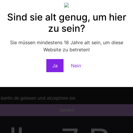
Sind sie alt genug, um hier
Massagen
zu sein?
Sie müssen mindestens 18 Jahre alt sein, um diese
Website zu betreten!
Ja
Nein
berlin.de gelesen und akzeptiere sie.
Senden