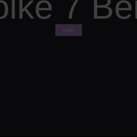
lke 7 Ber
Ladys