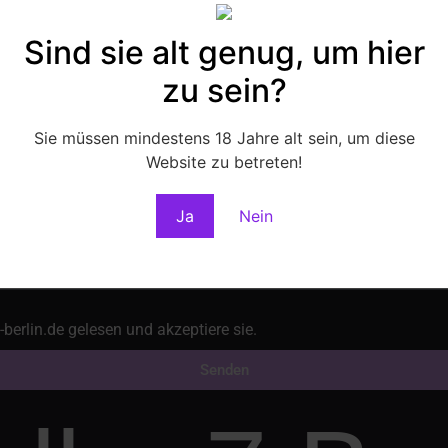
Sind sie alt genug, um hier
Massagen
zu sein?
Sie müssen mindestens 18 Jahre alt sein, um diese
Website zu betreten!
Ja
Nein
berlin.de gelesen und akzeptiere sie.
Senden