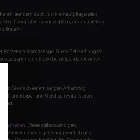
annt, sondern auch für ihre hautpflegenden
ird mit sorgfältig ausgewählten, aromatisierten
u lindern.
iner Kerzenwachsmassage. Diese Behandlung ist
Wachses zusammen mit den beruhigenden Aromen
en. Ob Sie nach einem langen Arbeitstag
, um Körper und Geist zu revitalisieren.
niert.
sis
arbeiten
. Diese selbstständigen
 die Masseurinnen eigenverantwortlich und