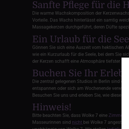
Sanfte Pflege für die 
Die warme Wachskomposition der Kerzenwachsma
Vorteile. Das Wachs hinterlässt ein samtig wei
Massagekerzen durchgeführt, deren Düfte spezie
Ein Urlaub für die See
Gönnen Sie sich eine Auszeit vom hektischen A
wie ein Kurzurlaub für die Seele, bei dem Sie
der Kerzen schafft eine Atmosphäre tiefster En
Buchen Sie Ihr Erlebni
Die zentral gelegenen Studios in Berlin sind de
entspannen oder sich am Wochenende verwöhnen 
Besuchen Sie uns und erleben Sie, wie diese b
Hinweis!
Bitte beachten Sie, dass Wolke 7 eine
Zimmerve
Masseurinnen sind
nicht
bei Wolke 7 angestell