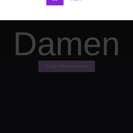
ie
Räumlichkeiten
zur Verfügung und sind nicht an der Ausführu
t an die jeweilige Masseurin. Wir danken Ihnen für Ihr Verständn
Damen
Zu den Masseurinnen