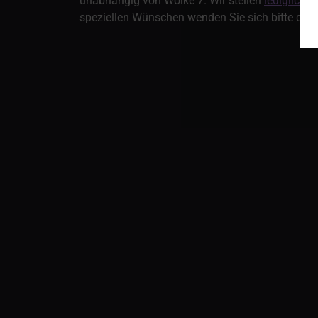
unabhängig von Wolke 7. Wir stellen
lediglich
d
speziellen Wünschen wenden Sie sich bitte direk