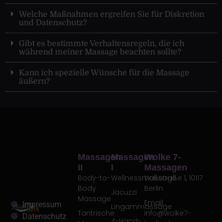
Welche Maßnahmen ergreifen Sie für Diskretion
und Datenschutz?
Gibt es bestimmte Verhaltensregeln, die ich
während meiner Massage beachten sollte?
Kann ich spezielle Wünsche für die Massage
äußern?
Massagen
Massagen
Wolke 7-
II
I
Massagen
Body-to-
Wellnessmassage
Voßstraße 1, 10117
Body
Berlin
Jacuzzi
Massage
Email:
Impressum
Lingammassage
Tantrische
info@wolke7-
Datenschutz
4-Hand-