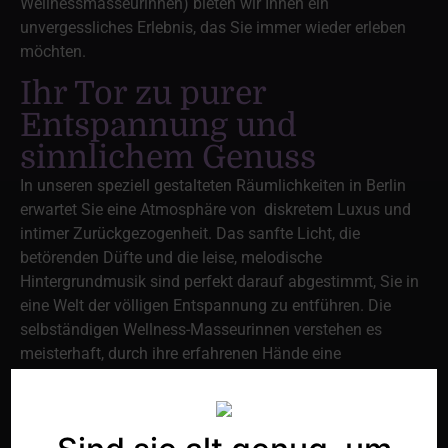
Wellnessmasseurinnen) bieten wir Ihnen ein
unvergessliches Erlebnis, das Sie immer wieder erleben
möchten.
Ihr Tor zu purer
Entspannung und
sinnlichem Genuss
In unseren speziell gestalteten Räumlichkeiten in Berlin
erwartet Sie eine Atmosphäre von diskretem Luxus und
intimer Zurückgezogenheit. Das sanfte Licht, die
betörenden Düfte und die leise, melodische
Hintergrundmusik sind perfekt darauf abgestimmt, Sie in
eine Welt der völligen Entspannung zu entführen. Die
selbständigen Wellness-Masseurinnen verstehen es
meisterhaft, durch ihre erfahrenen Hände eine
Atmosphäre der Nähe und Geborgenheit zu schaffen, die
Sie tief berühren wird.
Eine maßgeschneiderte