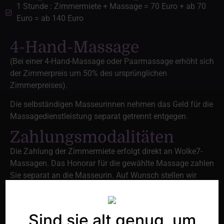
1 Stunde : Zimmermiete + Massage = 70 Euro + ab 70
Euro = ab 140 Euro
4-Hand-Massage
(Bei einer 4-Hand-Massage oder Paarmassage erhöht sich
der Zimmerpreis um 50% des ursprünglichen
Zimmerpreises).
Die selbständigen Masseurinnen nehmen das Geld für die
Massagedienstleistung separat getrennt entgegen.
Zahlungsmodalitäten
Die Zahlung der Zimmermiete erfolgt direkt an Wolke7-
Massagen. Das Honorar für die gewählte Massage zahlen
Sie separat an die Masseurin. Auf Wunsch stellen wir
Ihnen gerne eine Quittung aus.
Freie Preisgestaltung der
Sind sie alt genug, um