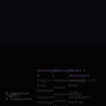
Massagen
Massagen
Wolke 7-
II
I
Massagen
Body-to-
Wellnessmassage
Voßstraße 1, 10117
Body
Berlin
Jacuzzi
Massage
Email:
Impressum
Lingammassage
Tantrische
info@wolke7-
Datenschutz
4-Hand-
Massage
berlin.de